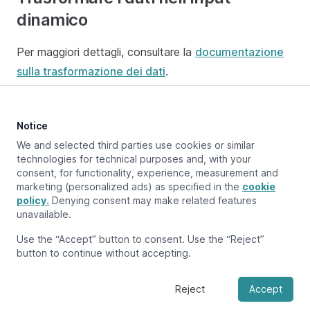
dinamico
Per maggiori dettagli, consultare la
documentazione
sulla trasformazione dei dati
.
Notice
Aggiornato a:
May 14, 2025
We and selected third parties use cookies or similar
technologies for technical purposes and, with your
consent, for functionality, experience, measurement and
marketing (personalized ads) as specified in the
cookie
Pagina precedente
Aggiunta e collegamento di blocchi
policy.
Denying consent may make related features
unavailable.
Pagina successiva
Use the “Accept” button to consent. Use the “Reject”
Trasforma i dati
button to continue without accepting.
Reject
Accept