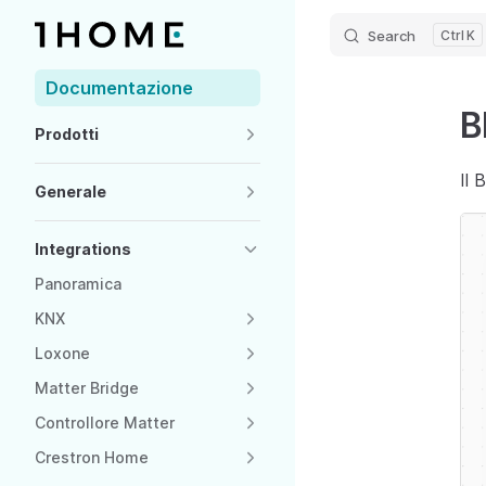
Search
K
Skip to content
Sidebar Navigation
Documentazione
B
Prodotti
Il 
Generale
Integrations
Panoramica
KNX
Loxone
Matter Bridge
Controllore Matter
Crestron Home