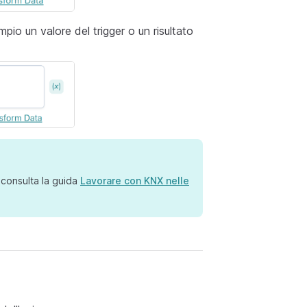
pio un valore del trigger o un risultato
 consulta la guida
Lavorare con KNX nelle