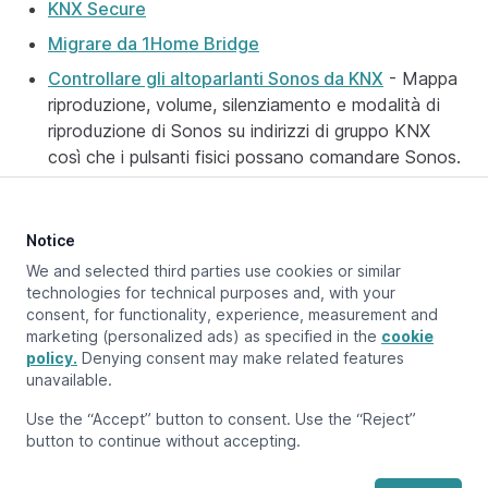
KNX Secure
Migrare da 1Home Bridge
Controllare gli altoparlanti Sonos da KNX
- Mappa
riproduzione, volume, silenziamento e modalità di
riproduzione di Sonos su indirizzi di gruppo KNX
così che i pulsanti fisici possano comandare Sonos.
Notice
Aggiornato a:
April 29, 2026
We and selected third parties use cookies or similar
technologies for technical purposes and, with your
consent, for functionality, experience, measurement and
marketing (personalized ads) as specified in the
cookie
Pagina precedente
policy.
Panoramica
Denying consent may make related features
unavailable.
Pagina successiva
Use the “Accept” button to consent. Use the “Reject”
Collegamento a KNX
button to continue without accepting.