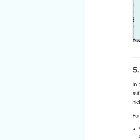
5
In 
auf
nic
Für