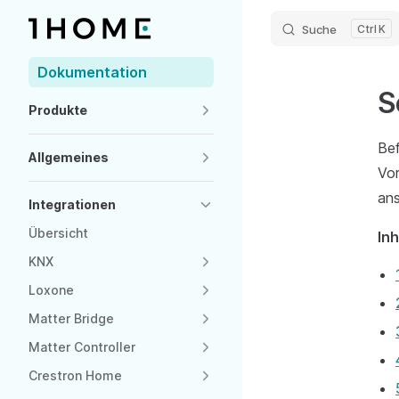
Suche
K
Skip to content
Sidebar Navigation
Dokumentation
S
Produkte
Bef
Allgemeines
Vor
ans
Integrationen
Übersicht
In
KNX
Loxone
Matter Bridge
Matter Controller
Crestron Home