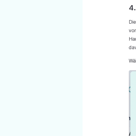
4
Die
von
Hau
dav
Wä